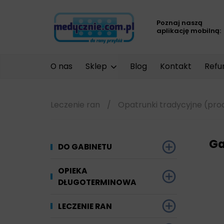
Poznaj naszą
aplikację mobilną:
O nas
Sklep
Blog
Kontakt
Refu
Leczenie ran
/
Opatrunki tradycyjne (pro
Ga
DO GABINETU
Dezynfekcja
OPIEKA
DŁUGOTERMINOWA
Narzędzi i sprzętu
Ginekologia
Materiały chłonne
LECZENIE RAN
Powierzchni
Kompresjoterapia