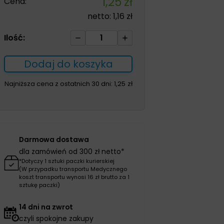
1,25
zł
Cena:
netto:
1,16
zł
ilość
Ilość:
Gaza
jałowa
Dodaj do koszyka
17N
-
Najniższa cena z ostatnich 30 dni:
1,25
zł
1m2
1
szt.
Darmowa dostawa
dla zamówień od 300 zł netto*
*Dotyczy 1 sztuki paczki kurierskiej
(W przypadku transportu Medycznego
koszt transportu wynosi 16 zł brutto za 1
sztukę paczki)
14 dni na zwrot
czyli spokojne zakupy