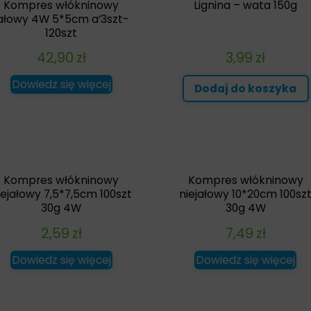
Kompres włókninowy
Lignina – wata 150g
jałowy 4W 5*5cm a’3szt-
120szt
42,90
zł
3,99
zł
Dowiedz się więcej
Dodaj do koszyka
Kompres włókninowy
Kompres włókninowy
iejałowy 7,5*7,5cm 100szt
niejałowy 10*20cm 100sz
30g 4W
30g 4W
2,59
zł
7,49
zł
Dowiedz się więcej
Dowiedz się więcej