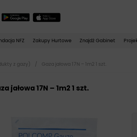
Wyszukiwarka
produktów
ndacja NFZ
Zakupy Hurtowe
Znajdź Gabinet
Proje
dukty z gazy)
/
Gaza jałowa 17N – 1m2 1 szt.
za jałowa 17N – 1m2 1 szt.