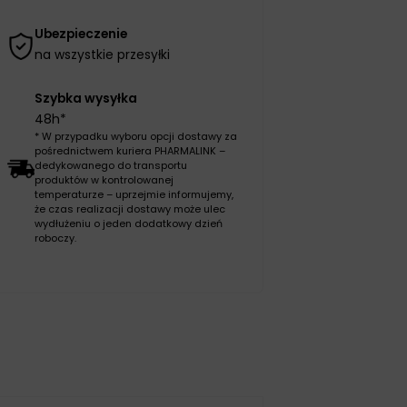
Ubezpieczenie
na wszystkie przesyłki
Szybka wysyłka
48h*
* W przypadku wyboru opcji dostawy za
pośrednictwem kuriera PHARMALINK –
dedykowanego do transportu
produktów w kontrolowanej
temperaturze – uprzejmie informujemy,
że czas realizacji dostawy może ulec
wydłużeniu o jeden dodatkowy dzień
roboczy.