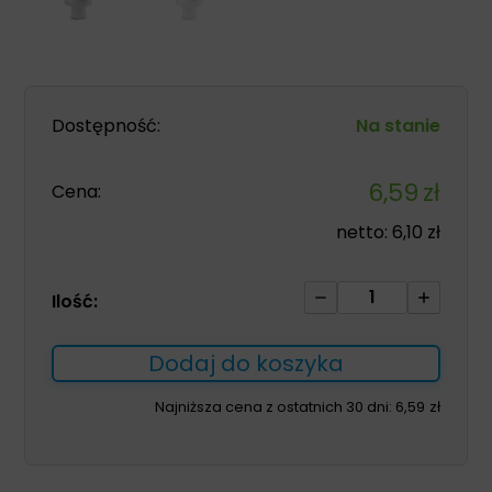
Dostępność:
Na stanie
6,59
zł
Cena:
netto:
6,10
zł
ilość
Ilość:
Filtr
wymiennik
Dodaj do koszyka
ciepła
i
Najniższa cena z ostatnich 30 dni:
6,59
zł
wilgoci
CRR402HT