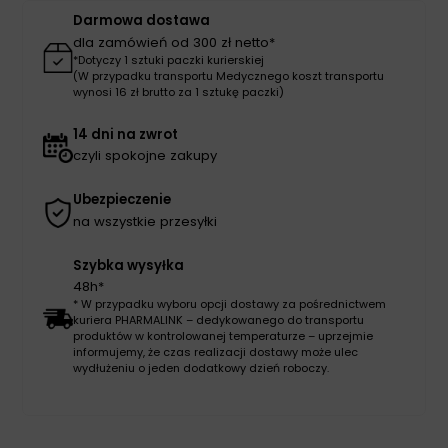
Darmowa dostawa
dla zamówień od 300 zł netto*
*Dotyczy 1 sztuki paczki kurierskiej
(W przypadku transportu Medycznego koszt transportu
wynosi 16 zł brutto za 1 sztukę paczki)
14 dni na zwrot
czyli spokojne zakupy
Ubezpieczenie
na wszystkie przesyłki
Szybka wysyłka
48h*
* W przypadku wyboru opcji dostawy za pośrednictwem
kuriera PHARMALINK – dedykowanego do transportu
produktów w kontrolowanej temperaturze – uprzejmie
informujemy, że czas realizacji dostawy może ulec
wydłużeniu o jeden dodatkowy dzień roboczy.