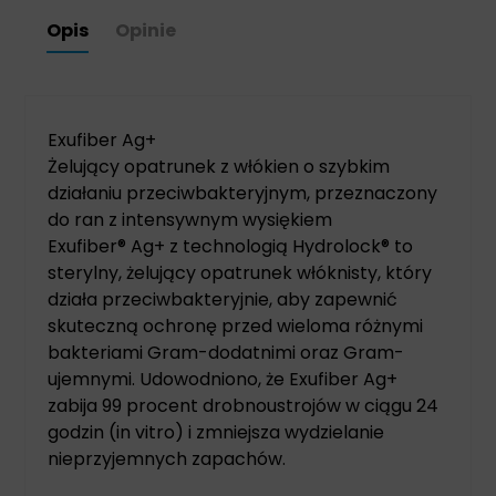
Opis
Opinie
Exufiber Ag+
Żelujący opatrunek z włókien o szybkim
działaniu przeciwbakteryjnym, przeznaczony
do ran z intensywnym wysiękiem
Exufiber® Ag+ z technologią Hydrolock® to
sterylny, żelujący opatrunek włóknisty, który
działa przeciwbakteryjnie, aby zapewnić
skuteczną ochronę przed wieloma różnymi
bakteriami Gram-dodatnimi oraz Gram-
ujemnymi. Udowodniono, że Exufiber Ag+
zabija 99 procent drobnoustrojów w ciągu 24
godzin (in vitro) i zmniejsza wydzielanie
nieprzyjemnych zapachów.