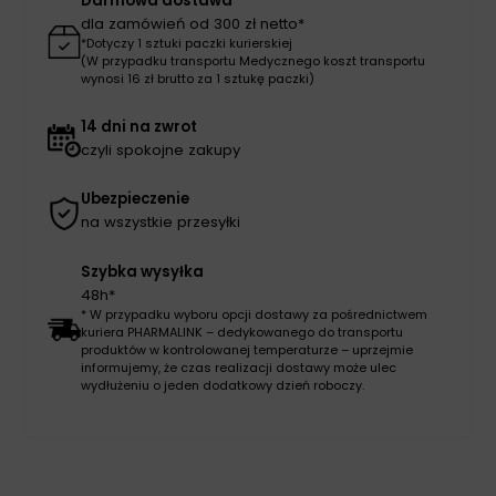
Darmowa dostawa
dla zamówień od 300 zł netto*
*Dotyczy 1 sztuki paczki kurierskiej
(W przypadku transportu Medycznego koszt transportu
wynosi 16 zł brutto za 1 sztukę paczki)
14 dni na zwrot
czyli spokojne zakupy
Ubezpieczenie
na wszystkie przesyłki
Szybka wysyłka
48h*
* W przypadku wyboru opcji dostawy za pośrednictwem
kuriera PHARMALINK – dedykowanego do transportu
produktów w kontrolowanej temperaturze – uprzejmie
informujemy, że czas realizacji dostawy może ulec
wydłużeniu o jeden dodatkowy dzień roboczy.