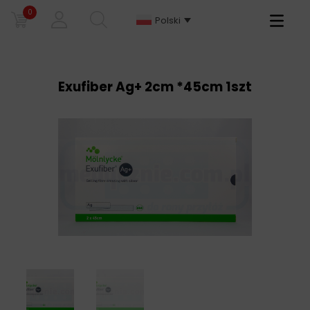
0
Primary
Polski
Menu
Exufiber Ag+ 2cm *45cm 1szt