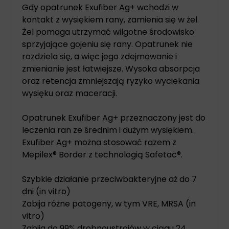
Gdy opatrunek Exufiber Ag+ wchodzi w
kontakt z wysiękiem rany, zamienia się w żel.
Żel pomaga utrzymać wilgotne środowisko
sprzyjające gojeniu się rany. Opatrunek nie
rozdziela się, a więc jego zdejmowanie i
zmienianie jest łatwiejsze. Wysoka absorpcja
oraz retencja zmniejszają ryzyko wyciekania
wysięku oraz maceracji.
Opatrunek Exufiber Ag+ przeznaczony jest do
leczenia ran ze średnim i dużym wysiękiem.
Exufiber Ag+ można stosować razem z
Mepilex® Border z technologią Safetac®.
Szybkie działanie przeciwbakteryjne aż do 7
dni (in vitro)
Zabija różne patogeny, w tym VRE, MRSA (in
vitro)
Zabija do 99% drobnoustrojów w ciągu 24