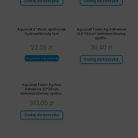
Dodaj do koszyka
Dodaj do koszyka
Aquacel 2*45cm opatrunek
Aquacel Foam Ag Adhesive
hydrowłóknisty 1szt
12,5*12,5cm wielowarstwowy
opatru...
22,35
zł
39,40
zł
Dowiedz się więcej
Dodaj do koszyka
Aquacel Foam Ag Non
Adhesive 20*20cm
wielowarstwowy opatru...
183,05
zł
Dodaj do koszyka