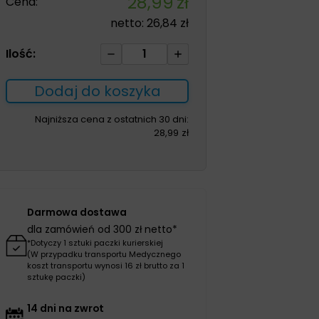
28,99
zł
Cena:
netto:
26,84
zł
ilość
Ilość:
Exufiber
Ag+
Dodaj do koszyka
15cm
*15cm
Najniższa cena z ostatnich 30 dni:
28,99
zł
1szt
Darmowa dostawa
dla zamówień od 300 zł netto*
*Dotyczy 1 sztuki paczki kurierskiej
(W przypadku transportu Medycznego
koszt transportu wynosi 16 zł brutto za 1
sztukę paczki)
14 dni na zwrot