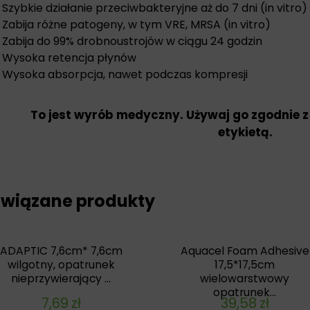
Szybkie działanie przeciwbakteryjne aż do 7 dni (in vitro)
Zabija różne patogeny, w tym VRE, MRSA (in vitro)
Zabija do 99% drobnoustrojów w ciągu 24 godzin
Wysoka retencja płynów
Wysoka absorpcja, nawet podczas kompresji
To jest wyrób medyczny. Używaj go zgodnie z
etykietą.
wiązane produkty
ADAPTIC 7,6cm* 7,6cm
Aquacel Foam Adhesive
wilgotny, opatrunek
17,5*17,5cm
nieprzywierający ...
wielowarstwowy
opatrunek...
7,69
zł
39,58
zł