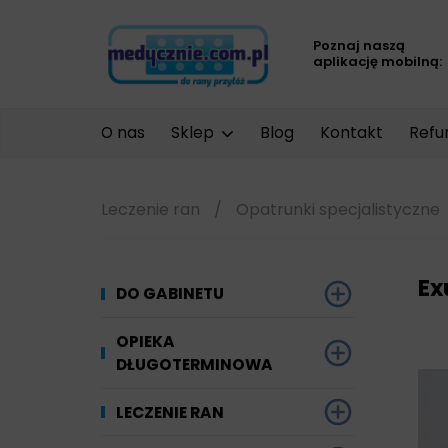
Poznaj naszą
aplikację mobilną:
O nas
Sklep
Blog
Kontakt
Refu
Leczenie ran
/
Opatrunki specjalistyczne
Ex
DO GABINETU
Dezynfekcja
OPIEKA
DŁUGOTERMINOWA
Narzędzi i sprzętu
Ginekologia
Materiały chłonne
LECZENIE RAN
Powierzchni
Kompresjoterapia