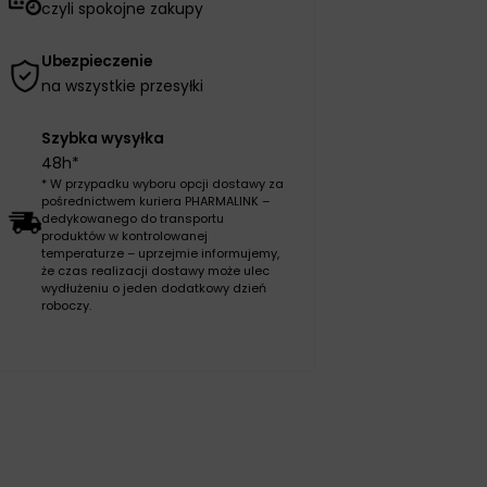
czyli spokojne zakupy
Ubezpieczenie
na wszystkie przesyłki
Szybka wysyłka
48h*
* W przypadku wyboru opcji dostawy za
pośrednictwem kuriera PHARMALINK –
dedykowanego do transportu
produktów w kontrolowanej
temperaturze – uprzejmie informujemy,
że czas realizacji dostawy może ulec
wydłużeniu o jeden dodatkowy dzień
roboczy.