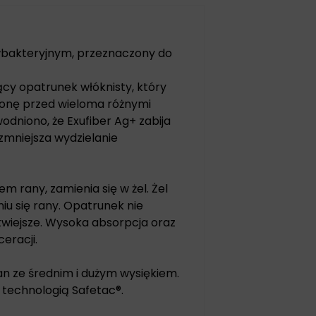
iwbakteryjnym, przeznaczony do
jący opatrunek włóknisty, który
ronę przed wieloma różnymi
niono, że Exufiber Ag+ zabija
 zmniejsza wydzielanie
m rany, zamienia się w żel. Żel
u się rany. Opatrunek nie
łatwiejsze. Wysoka absorpcja oraz
eracji.
an ze średnim i dużym wysiękiem.
 technologią Safetac®.