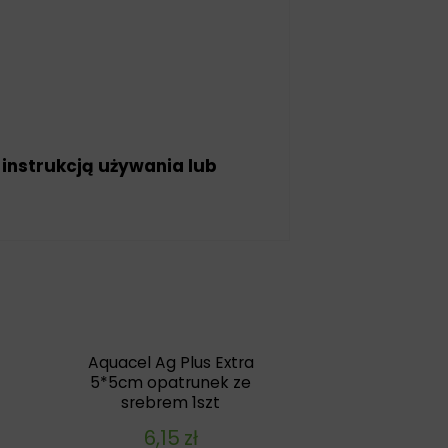
 instrukcją używania lub
Aquacel Ag Plus Extra
5*5cm opatrunek ze
srebrem 1szt
6,15
zł