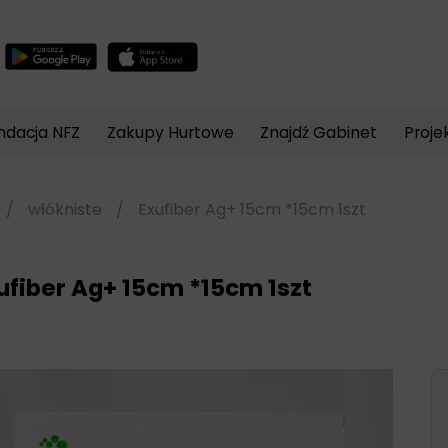
Wyszukiwarka
produktów
ndacja NFZ
Zakupy Hurtowe
Znajdź Gabinet
Proje
/
włókniste
/
Exufiber Ag+ 15cm *15cm 1szt
ufiber Ag+ 15cm *15cm 1szt