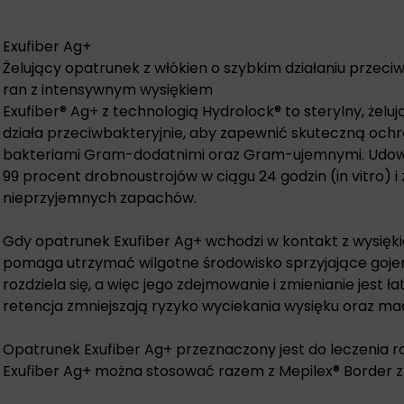
Exufiber Ag+
Żelujący opatrunek z włókien o szybkim działaniu przec
ran z intensywnym wysiękiem
Exufiber® Ag+ z technologią Hydrolock® to sterylny, żelu
działa przeciwbakteryjnie, aby zapewnić skuteczną och
bakteriami Gram-dodatnimi oraz Gram-ujemnymi. Udowod
99 procent drobnoustrojów w ciągu 24 godzin (in vitro) i
nieprzyjemnych zapachów.
Gdy opatrunek Exufiber Ag+ wchodzi w kontakt z wysiękie
pomaga utrzymać wilgotne środowisko sprzyjające gojeni
rozdziela się, a więc jego zdejmowanie i zmienianie jest 
retencja zmniejszają ryzyko wyciekania wysięku oraz mac
Opatrunek Exufiber Ag+ przeznaczony jest do leczenia r
Exufiber Ag+ można stosować razem z Mepilex® Border z