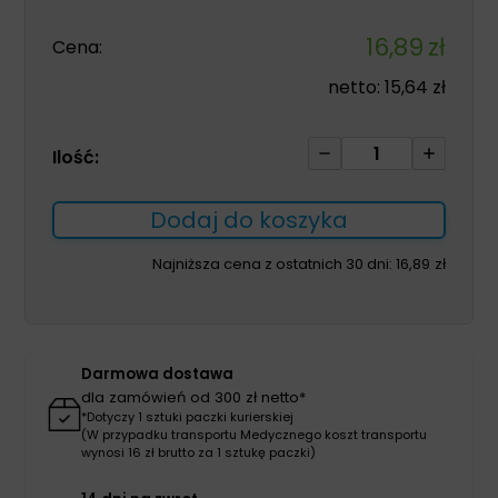
16,89
zł
Cena:
netto:
15,64
zł
ilość
Ilość:
Cytofix
150ml
Dodaj do koszyka
utrwalacz
cytologiczny
Najniższa cena z ostatnich 30 dni:
16,89
zł
Darmowa dostawa
dla zamówień od 300 zł netto*
*Dotyczy 1 sztuki paczki kurierskiej
(W przypadku transportu Medycznego koszt transportu
wynosi 16 zł brutto za 1 sztukę paczki)