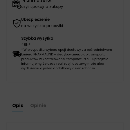
14 dni na zwrot
czyli spokojne zakupy
Ubezpieczenie
na wszystkie przesyłki
Szybka wysyłka
48h*
* W przypadku wyboru opcji dostawy za pośrednictwem
kuriera PHARMALINK – dedykowanego do transportu
produktów w kontrolowanej temperaturze – uprzejmie
informujemy, że czas realizacji dostawy może ulec
wydłużeniu o jeden dodatkowy dzień roboczy.
Opis
Opinie