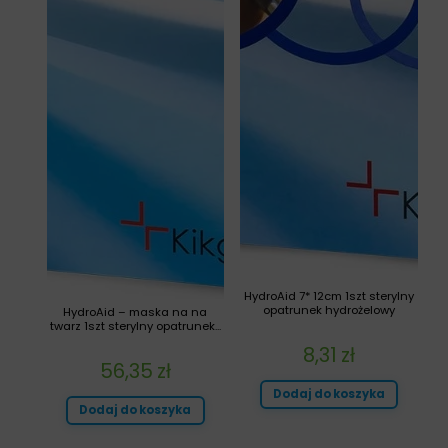
HydroAid 7* 12cm 1szt sterylny
opatrunek hydrożelowy
HydroAid – maska na na
twarz 1szt sterylny opatrunek...
8,31
zł
56,35
zł
Dodaj do koszyka
Dodaj do koszyka