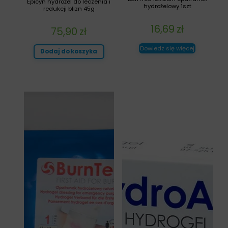
Epicyn hydrożel do leczenia i
hydrożelowy 1szt
redukcji blizn 45g
16,69
zł
75,90
zł
Dowiedz się więcej
Dodaj do koszyka