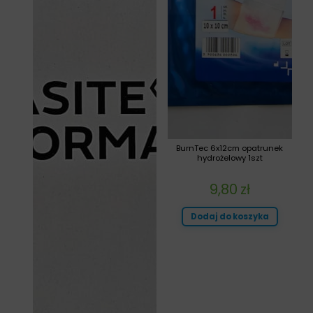
BurnTec 6x12cm opatrunek
hydrożelowy 1szt
9,80
zł
Dodaj do koszyka