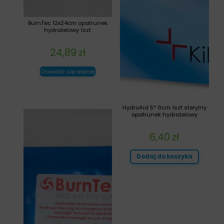
BurnTec 12x24cm opatrunek
hydrożelowy 1szt
24,89
zł
Dowiedz się więcej
HydroAid 5* 9cm 1szt sterylny
opatrunek hydrożelowy
6,40
zł
Dodaj do koszyka