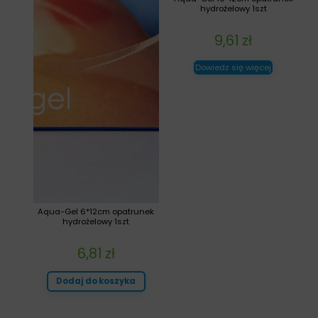
hydrożelowy 1szt
9,61
zł
Dowiedz się więcej
Aqua-Gel 6*12cm opatrunek
hydrożelowy 1szt
6,81
zł
Dodaj do koszyka