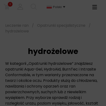
0
Primary
Polski
Menu
Leczenie ran
/
Opatrunki specjalistyczne
/
hydrożelowe
hydrożelowe
W kategorii „Opatrunki hydrożelowe” znajdziesz
opatrunki Aqua-Gel, HydroAid, BurnTec i Intrasite
Conformable, w tym warianty przeznaczone na
twarz i okolice oczu. Produkty służą do chłodzenia,
nawilżania i ochrony oparzeń oraz ran
powierzchownych, suchych lub z niewielkim
wysiękiem. Przy wyborze sprawdź rodzaj i
rozległość urazu, poziom wysięku, jałowość, kształt