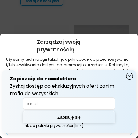
Dodaj do koszyka
Zarządzaj swoją
prywatnością
Używamy technologii takich jak pliki cookie do przechowywania
i/lub uzyskiwania dostępu do informacji o urządzeniu. Robimy to,
aby poprawić jakość przeglądania i wyświetlać
(nie)spersonalizowane reklamy. Wyrażenie zgody na te
technologie umożliwi nam przetwarzanie danych, takich jak
zachowanie podczas przeglądania lub unikalne identyfikatory
na tej stronie. Brak wyrażenia zgody lub jej wycofanie może
niekorzystnie wpłynąć na niektóre cechy i funkcje.
Akceptuj Wszystko
Zarządzaj opcjami