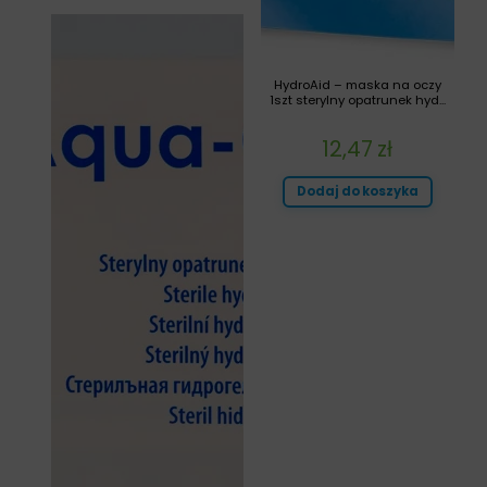
HydroAid – maska na oczy
1szt sterylny opatrunek hyd...
12,47
zł
Dodaj do koszyka