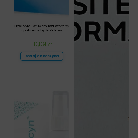
HydroAid 10* 10cm 1szt sterylny
opatrunek hydrożelowy
10,09
zł
Dodaj do koszyka