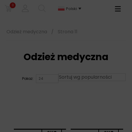
0
Primary
Polski
Menu
Odzież medyczna
/
Strona 11
Odzież medyczna
Pokaż: