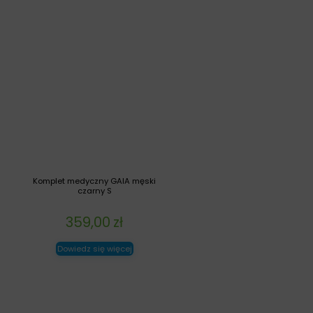
Komplet medyczny GAIA męski
czarny S
359,00
zł
Dowiedz się więcej