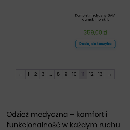
Komplet medyczny GAIA
damski morski L
359,00
zł
Dodaj do koszyka
←
1
2
3
…
8
9
10
11
12
13
→
Odzież medyczna – komfort i
funkcjonalność w każdym ruchu