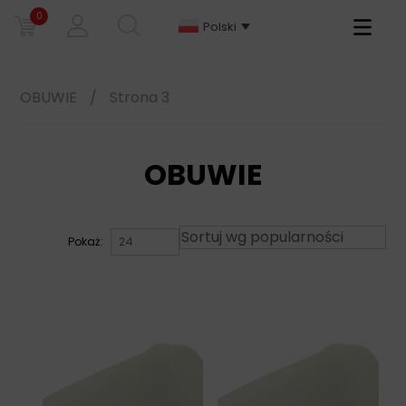
0
Primary
Polski
Menu
OBUWIE
/
Strona 3
OBUWIE
Pokaż: