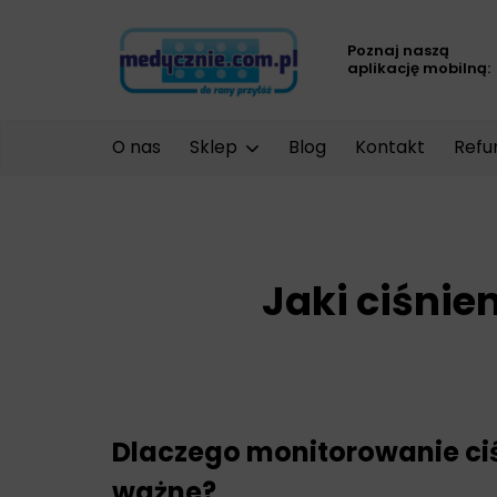
Poznaj naszą
aplikację mobilną:
O nas
Sklep
Blog
Kontakt
Refu
Jaki ciśni
Dlaczego monitorowanie ciś
ważne?