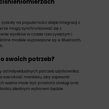
ciśnieniomierzach
yskały na popularności dzięki integracji z
ierze mogą synchronizować się z
zenie wyników w czasie rzeczywistym i
niektóre modele wyposażone są w Bluetooth,
h.
do swoich potrzeb?
y od indywidualnych potrzeb użytkownika.
a szerokość mankietu, aby zapewnić
ch ważna może być prostota obsługi oraz
bilności, idealnym wyborem będzie