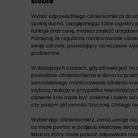
siebie
Wybór odpowiedniego ciśnieniomierza do uż
spokój ducha. Uwzględniając takie aspekty 
funkcje oraz cenę, możesz znaleźć urządzen
Pamiętaj, że regularne monitorowanie ciśnie
swoje zdrowie, pozwalający na wczesne wyk
problemów.
W dzisiejszych czasach, gdy zdrowie jest na 
posiadanie ciśnieniomierza w domu to prakt
samodzielnego monitorowania ciśnienia krwi 
szybszą reakcję w przypadku niepokojących
ciśnienie krwi może być zmienne i zależy od w
czy poziom aktywności fizycznej. Dlatego r
Wybierając ciśnieniomierz, zwróć uwagę na j
co może pomóc w podjęciu właściwej decyzji
lekarza, który może polecić odpowiedni mod