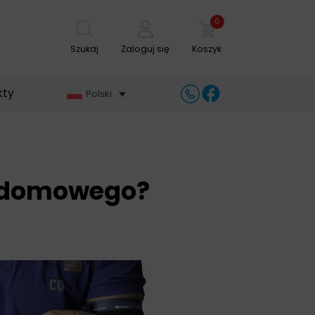
0
Szukaj
Zaloguj się
Koszyk
kty
Polski
u domowego?