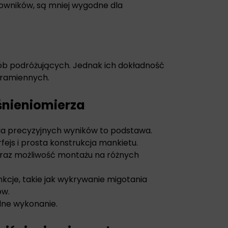
owników, są mniej wygodne dla
osób podróżujących. Jednak ich dokładność
aramiennych.
śnieniomierza
ia precyzyjnych wyników to podstawa.
rfejs i prosta konstrukcja mankietu.
raz możliwość montażu na różnych
cje, takie jak wykrywanie migotania
ów.
dne wykonanie.