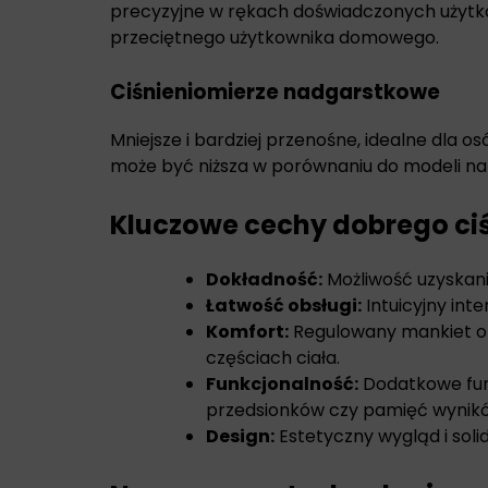
precyzyjne w rękach doświadczonych użytk
przeciętnego użytkownika domowego.
Ciśnieniomierze nadgarstkowe
Mniejsze i bardziej przenośne, idealne dla 
może być niższa w porównaniu do modeli n
Kluczowe cechy dobrego ci
Dokładność:
Możliwość uzyskan
Łatwość obsługi:
Intuicyjny inte
Komfort:
Regulowany mankiet o
częściach ciała.
Funkcjonalność:
Dodatkowe funk
przedsionków czy pamięć wynik
Design:
Estetyczny wygląd i soli