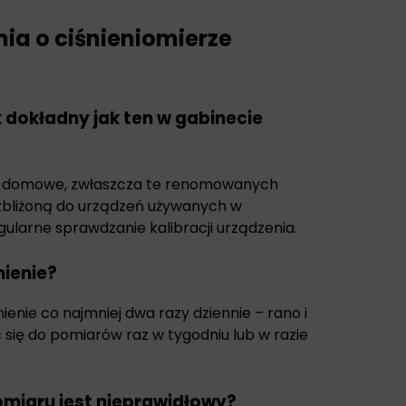
ia o ciśnieniomierze
 dokładny jak ten w gabinecie
e domowe, zwłaszcza te renomowanych
zbliżoną do urządzeń używanych w
gularne sprawdzanie kalibracji urządzenia.
nienie?
enie co najmniej dwa razy dziennie – rano i
ię do pomiarów raz w tygodniu lub w razie
pomiaru jest nieprawidłowy?