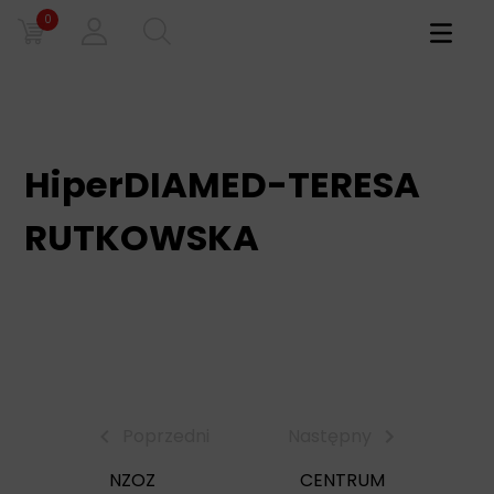
0
Primary
Menu
HiperDIAMED-TERESA
RUTKOWSKA
Poprzedni
Następny
NZOZ
CENTRUM