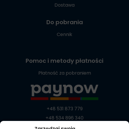
Dostawa
Do pobrania
Cennik
Pomoc i metody płatności
Płatność za pobraniem
+48 531 873 779
+48 534 896 340
+48 537 869 373
Zarządzaj swoją