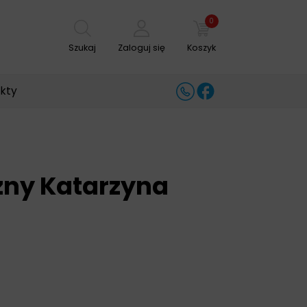
0
Szukaj
Zaloguj się
Koszyk
ekty
zny Katarzyna