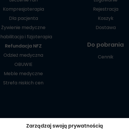
Kompresjoterapia
Rejestracja
Dla pacjenta
Koszyk
Żywienie medyczne
Dostawa
habilitacja i fizjoterapia
Do pobrania
Refundacja NFZ
Odzież medyczna
Cennik
OBUWIE
Meble medyczne
Strefa niskich cen
Poznaj naszą
Zarządzaj swoją prywatnością
aplikację mobilną: