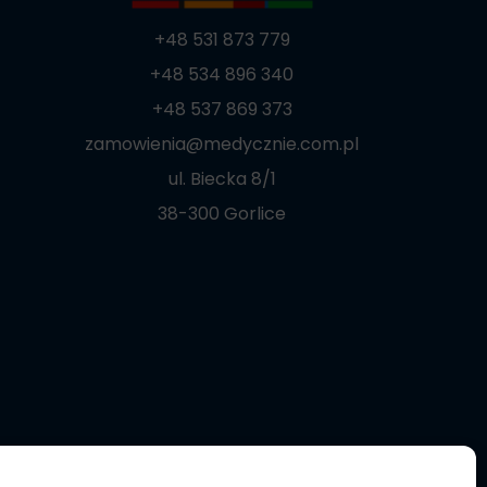
+48 531 873 779
+48 534 896 340
+48 537 869 373
zamowienia@medycznie.com.pl
ul. Biecka 8/1
38-300 Gorlice