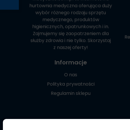
hurtownia medyczna oferująca duży
wybór różnego rodzaju sprzętu
medycznego, produktów
higienicznych, opatrunkowych i in.
Zajmujemy się zaopatrzeniem dla
Re
służby zdrowia i nie tylko. Skorzystaj
z naszej oferty!
Informacje
O nas
Polityka prywatności
Regulamin sklepu