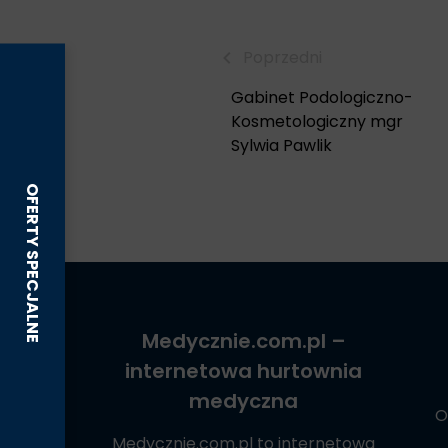
Poprzedni
Gabinet Podologiczno-
Kosmetologiczny mgr
Sylwia Pawlik
Medycznie.com.pl
–
internetowa hurtownia
medyczna
O
Medycznie.com.pl
to internetowa