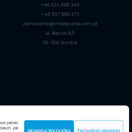
+48 534 896 340
+48 537 869 373
zamowienia@medycznie.com.pl
ul. Biecka 8/1
38-300 Gorlice
wić jakość
takich jak
Akceptuj Wszystko
Zarządzaj opcjami