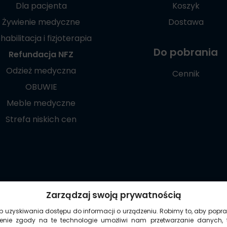
Dla pacjenta
Koszyk
Żywienie medyczne
Dostawa
habilitacja i fizjoterapia
Do pobrania
Refundacja NFZ
Odzież medyczna
Cennik
OBUWIE
Meble medyczne
Strefa niskich cen
Poznaj naszą
Zarządzaj swoją prywatnością
aplikację mobilną:
ub uzyskiwania dostępu do informacji o urządzeniu. Robimy to, aby popra
żenie zgody na te technologie umożliwi nam przetwarzanie danych, 