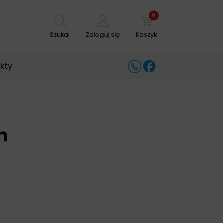
0
Szukaj
Zaloguj się
Koszyk
ekty
n