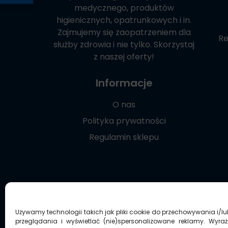
medycznego, produktów
higienicznych, opatrunkowych i in.
Zajmujemy się zaopatrzeniem dla
Re
służby zdrowia i nie tylko. Skorzystaj
z naszej oferty!
Informacje
O nas
Polityka prywatności
Regulamin sklepu
Używamy technologii takich jak pliki cookie do przechowywania i/l
przeglądania i wyświetlać (nie)spersonalizowane reklamy. Wyra