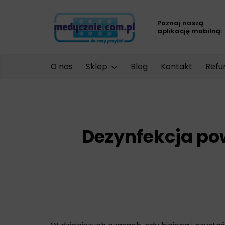
Poznaj naszą
aplikację mobilną:
O nas
Sklep
Blog
Kontakt
Refu
Dezynfekcja po