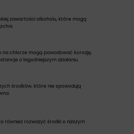
okiej zawartości alkoholu, które mogą
chni.
e na chlorze mogą powodować korozję,
tancje o łagodniejszym działaniu.
zych środków, które nie spowodują
wna.
o również rozważyć środki o niższym