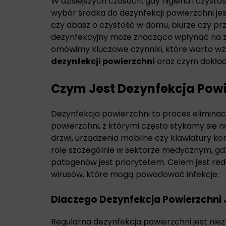
W dzisiejszych czasach, gdy higiena i czyst
wybór środka do dezynfekcji powierzchni jest
czy dbasz o czystość w domu, biurze czy prz
dezynfekcyjny może znacząco wpłynąć na z
omówimy kluczowe czynniki, które warto w
dezynfekcji powierzchni
oraz czym dokład
Czym Jest Dezynfekcja Powi
Dezynfekcja powierzchni to proces eliminac
powierzchni, z którymi często stykamy się na
drzwi, urządzenia mobilne czy klawiatury 
rolę szczególnie w sektorze medycznym, gdz
patogenów jest priorytetem. Celem jest redu
wirusów, które mogą powodować infekcje.
Dlaczego Dezynfekcja Powierzchni
Regularna dezynfekcja powierzchni jest nie