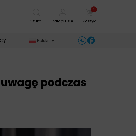
0
Szukaj
Zaloguj się
Koszyk
kty
Polski
ć uwagę podczas