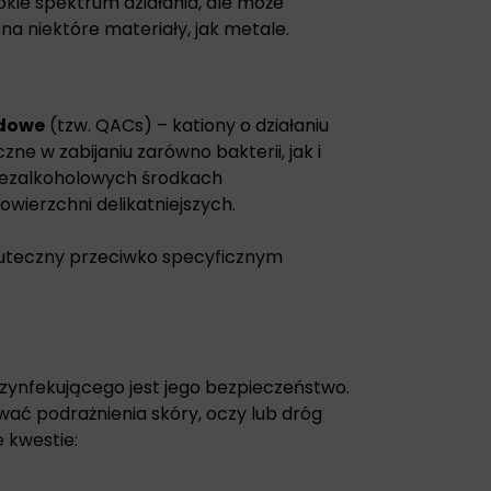
okie spektrum działania, ale może
a niektóre materiały, jak metale.
ędowe
(tzw. QACs) – kationy o działaniu
e w zabijaniu zarówno bakterii, jak i
w bezalkoholowych środkach
wierzchni delikatniejszych.
skuteczny przeciwko specyficznym
nfekującego jest jego bezpieczeństwo.
ć podrażnienia skóry, oczy lub dróg
 kwestie: