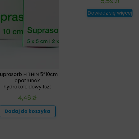
5,59
zł
Dowiedz się więcej
uprasorb H THIN 5*10cm
opatrunek
hydrokoloidowy 1szt
4,46
zł
Dodaj do koszyka