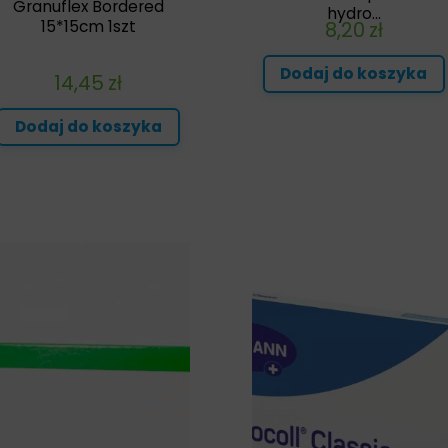
Granuflex Bordered
hydro...
8,20
zł
15*15cm 1szt
Dodaj do koszyka
14,45
zł
Dodaj do koszyka