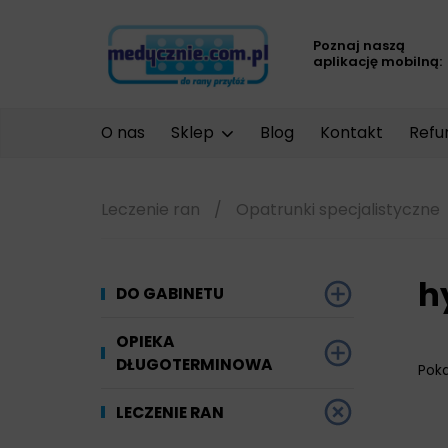
Poznaj naszą
aplikację mobilną:
O nas
Sklep
Blog
Kontakt
Refu
Leczenie ran
/
Opatrunki specjalistyczne
h
DO GABINETU
Dezynfekcja
OPIEKA
DŁUGOTERMINOWA
Pok
Narzędzi i sprzętu
Ginekologia
Materiały chłonne
LECZENIE RAN
Powierzchni
Kompresjoterapia