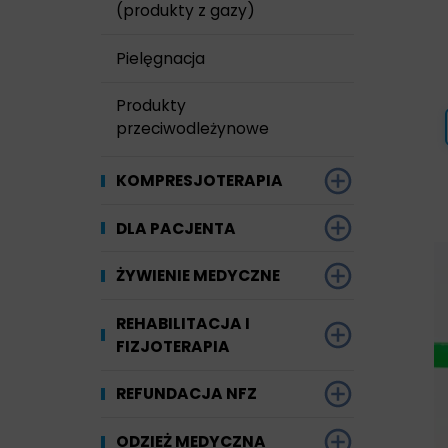
(produkty z gazy)
Pielęgnacja
Produkty
przeciwodleżynowe
KOMPRESJOTERAPIA
BANDAŻE
DLA PACJENTA
PODKOLANÓWKI
Art. pomocnicze
ŻYWIENIE MEDYCZNE
POŃCZOCHY
Kompresjoterapia
Choroby nerek
REHABILITACJA I
FIZJOTERAPIA
RAJSTOPY
Nietrzymanie moczu
Choroby układu
pokarmowego
Łóżka
REFUNDACJA NFZ
SKARPETY
Pielęgnacja
Cukrzyca
Masaż i regeneracja
Jak uzyskać
ODZIEŻ MEDYCZNA