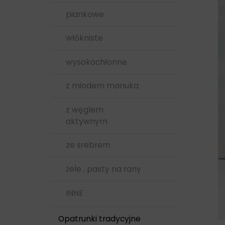
papiery do USG, EKG
Winylowe
piankowe
, żele
włókniste
plastry
wysokochłonne
podkłady, serwety
z miodem manuka
pojemniki
z węglem
siatki opatrunkowe
aktywnym
strzykawki
ze srebrem
środki czystości
żele , pasty na rany
TESTY
INNE
Opatrunki tradycyjne