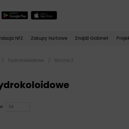
Wyszukiwarka
produktów
ndacja NFZ
Zakupy Hurtowe
Znajdź Gabinet
Proje
/
hydrokoloidowe
/
Strona 2
ydrokoloidowe
aż: