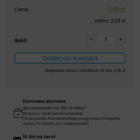
2,19
zł
Cena:
netto:
2,03
zł
ilość
Ilość:
Kompres
jałowy
Dodaj do koszyka
gazowy
10*10cm
Najniższa cena z ostatnich 30 dni:
2,19
zł
20szt
blister
17N
8W
Darmowa dostawa
dla zamówień od 300 zł netto*
*Dotyczy 1 sztuki paczki kurierskiej
(W przypadku transportu Medycznego koszt transportu
wynosi 16 zł brutto za 1 sztukę paczki)
14 dni na zwrot