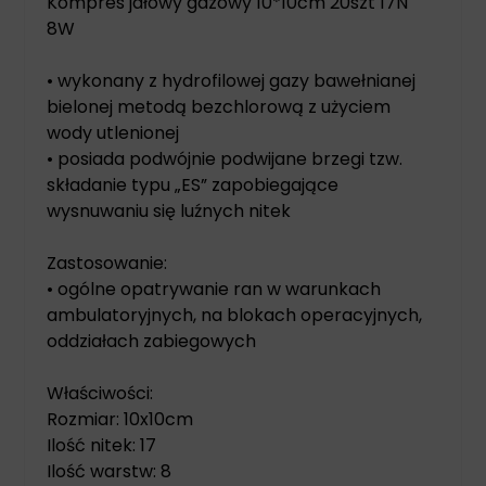
Kompres jałowy gazowy 10*10cm 20szt 17N
8W
• wykonany z hydrofilowej gazy bawełnianej
bielonej metodą bezchlorową z użyciem
wody utlenionej
• posiada podwójnie podwijane brzegi tzw.
składanie typu „ES” zapobiegające
wysnuwaniu się luźnych nitek
Zastosowanie:
• ogólne opatrywanie ran w warunkach
ambulatoryjnych, na blokach operacyjnych,
oddziałach zabiegowych
Właściwości:
Rozmiar: 10x10cm
Ilość nitek: 17
Ilość warstw: 8