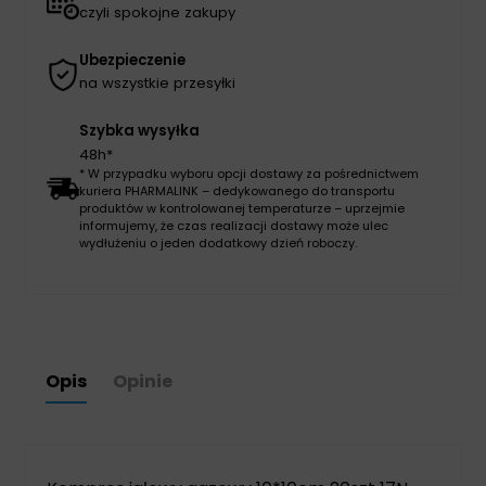
czyli spokojne zakupy
Ubezpieczenie
na wszystkie przesyłki
Szybka wysyłka
48h*
* W przypadku wyboru opcji dostawy za pośrednictwem
kuriera PHARMALINK – dedykowanego do transportu
produktów w kontrolowanej temperaturze – uprzejmie
informujemy, że czas realizacji dostawy może ulec
wydłużeniu o jeden dodatkowy dzień roboczy.
Opis
Opinie