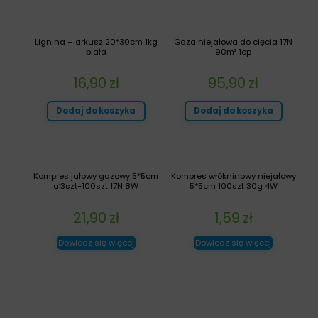
Lignina – arkusz 20*30cm 1kg
Gaza niejałowa do cięcia 17N
biała
90m² 1op
16,90
zł
95,90
zł
Dodaj do koszyka
Dodaj do koszyka
Kompres jałowy gazowy 5*5cm
Kompres włókninowy niejałowy
a’3szt-100szt 17N 8W
5*5cm 100szt 30g 4W
21,90
zł
1,59
zł
Dowiedz się więcej
Dowiedz się więcej