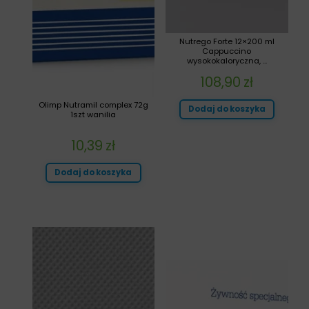
Nutrego Forte 12×200 ml
Cappuccino
wysokokaloryczna, ...
108,90
zł
Olimp Nutramil complex 72g
Dodaj do koszyka
1szt wanilia
10,39
zł
Dodaj do koszyka