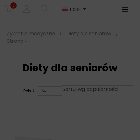
0
Primary
Polski
Menu
Żywienie medyczne
/
Diety dla seniorów
/
Strona 4
Diety dla seniorów
Pokaż: