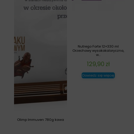
Nutrego Forte 12×330 ml
Orzechowy wysokokaloryczna,
w...
129,90
zł
Dowiedz się więcej
Olimp Immuven 780g kawa