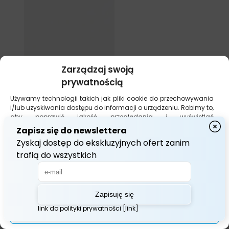
Zarządzaj swoją
prywatnością
Używamy technologii takich jak pliki cookie do przechowywania
i/lub uzyskiwania dostępu do informacji o urządzeniu. Robimy to,
aby poprawić jakość przeglądania i wyświetlać
(nie)spersonalizowane reklamy. Wyrażenie zgody na te
technologie umożliwi nam przetwarzanie danych, takich jak
zachowanie podczas przeglądania lub unikalne identyfikatory
na tej stronie. Brak wyrażenia zgody lub jej wycofanie może
niekorzystnie wpłynąć na niektóre cechy i funkcje.
Akceptuj Wszystko
Zarządzaj opcjami