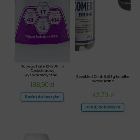
Nutrego Forte 12×200 ml
Czekoladowy
wysokokaloryczna,...
RecoMed Drink 6x65g butelka
owoce leśne
108,90
zł
42,70
zł
Dodaj do koszyka
Dodaj do koszyka