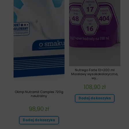
Nutrego Forte 12×200 ml
Morelowy wysokokaloryczna,
wy...
108,90
zł
Olimp Nutramil Complex 720g
neutralny
Dodaj do koszyka
98,90
zł
Dodaj do koszyka