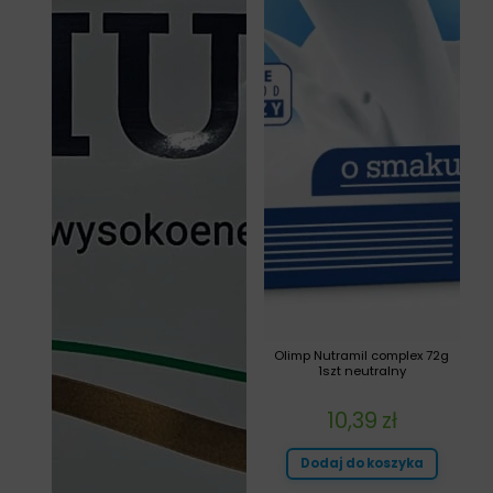
Olimp Nutramil complex 72g
1szt neutralny
10,39
zł
Dodaj do koszyka