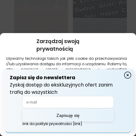
Zarządzaj swoją
prywatnością
Używamy technologii takich jak pliki cookie do przechowywania
i/lub uzyskiwania dostępu do informacji o urządzeniu. Robimy to,
aby poprawić jakość przeglądania i wyświetlać
(nie)spersonalizowane reklamy. Wyrażenie zgody na te
technologie umożliwi nam przetwarzanie danych, takich jak
zachowanie podczas przeglądania lub unikalne identyfikatory
Exufiber Ag+ 10cm *10cm 1szt
na tej stronie. Brak wyrażenia zgody lub jej wycofanie może
niekorzystnie wpłynąć na niektóre cechy i funkcje.
20,70
zł
Akceptuj Wszystko
Dodaj do koszyka
Zarządzaj opcjami