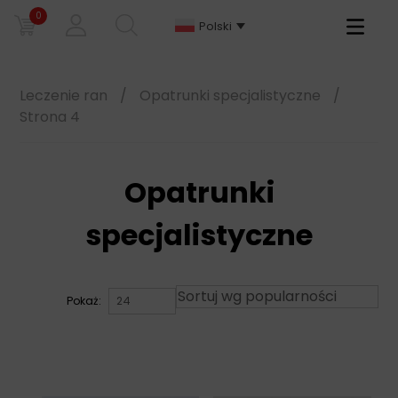
0
Primary
Polski
Menu
Leczenie ran
/
Opatrunki specjalistyczne
/
Strona 4
Opatrunki
specjalistyczne
Pokaż: