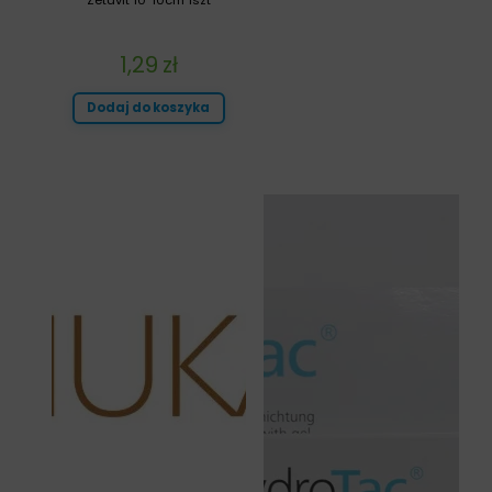
Zetuvit 10*10cm 1szt
1,29
zł
Dodaj do koszyka