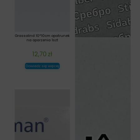
Grassolind 10*10cm opatrunek
na oparzenia 1szt
12,70
zł
Dowiedz się więcej