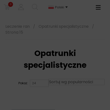
0
Primary
Polski
Menu
Leczenie ran
/
Opatrunki specjalistyczne
/
Strona 15
Opatrunki
specjalistyczne
Pokaż: