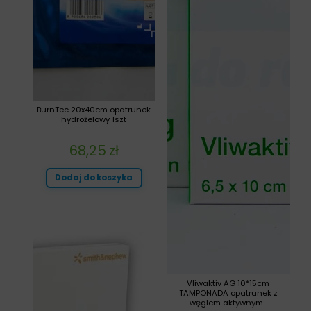
BurnTec 20x40cm opatrunek
hydrożelowy 1szt
68,25
zł
Dodaj do koszyka
Vliwaktiv AG 10*15cm
TAMPONADA opatrunek z
węglem aktywnym...