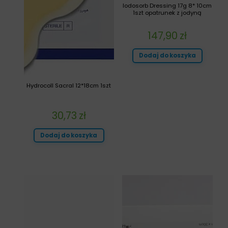
Iodosorb Dressing 17g 8* 10cm
1szt opatrunek z jodyną
147,90
zł
Dodaj do koszyka
Hydrocoll Sacral 12*18cm 1szt
30,73
zł
Dodaj do koszyka