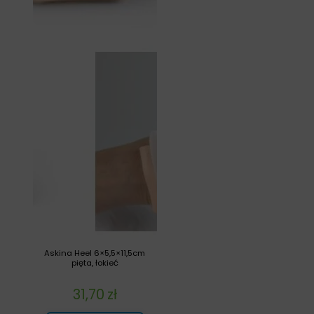
Askina Heel 6×5,5×11,5cm
pięta, łokieć
31,70
zł