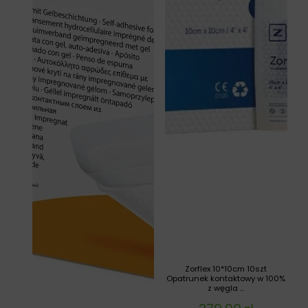
Zorflex 10*10cm 10szt
Opatrunek kontaktowy w 100%
z węgla ...