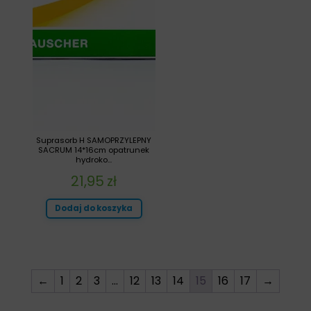
Suprasorb H SAMOPRZYLEPNY
SACRUM 14*16cm opatrunek
hydroko...
21,95
zł
Dodaj do koszyka
←
1
2
3
…
12
13
14
15
16
17
→