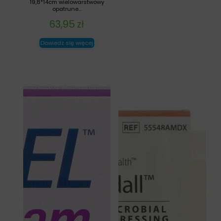
19,8*14cm wielowarstwowy
opatrune...
63,95
zł
Dowiedz się więcej