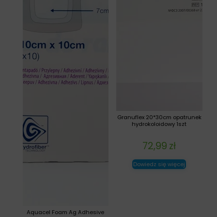
Granuflex 20*30cm opatrunek
hydrokoloidowy 1szt
72,99
zł
Dowiedz się więcej
Aquacel Foam Ag Adhesive