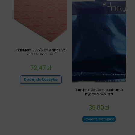
PolyMem 5077 Non Adhesive
Pad 17x19cm 1szt
72,47
zł
Dodaj do koszyka
BurnTec 10x40cm opatrunek
hydrożelowy 1szt
39,00
zł
Dowiedz się więcej