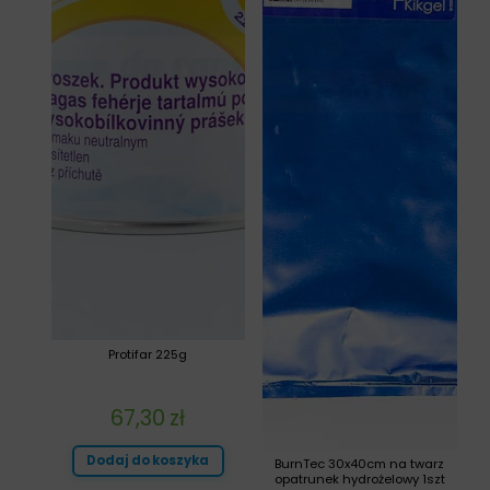
Protifar 225g
67,30
zł
Dodaj do koszyka
BurnTec 30x40cm na twarz
opatrunek hydrożelowy 1szt